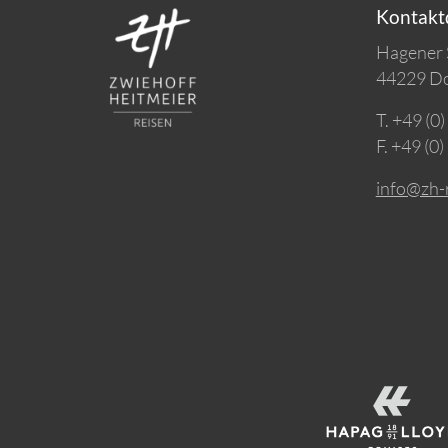
Kontakt
Hagener S
44229 D
T. +49 (0)
F. +49 (0)
info@zh-