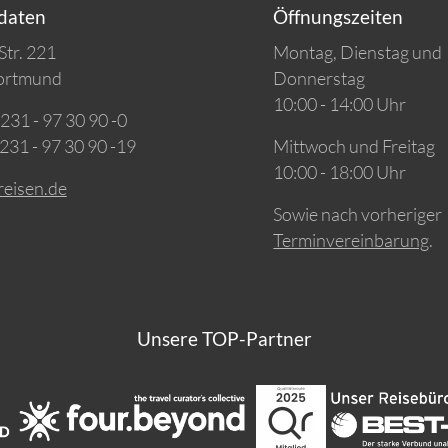
daten
Öffnungszeiten
tr. 221
Montag, Dienstag und
ortmund
Donnerstag
10:00 - 14:00 Uhr
 231 - 97 30 90 -0
 231 - 97 30 90 -19
Mittwoch und Freitag
10:00 - 18:00 Uhr
reisen.de
Sowie nach vorheriger
Terminvereinbarung
.
Unsere TOP-Partner