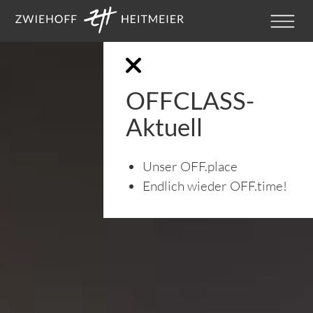
OFFCLASS-
Aktuell
Unser OFF.place
Endlich wieder OFF.time!